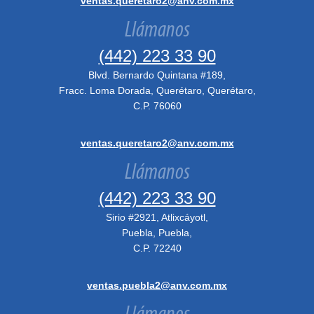
ventas.queretaro2@anv.com.mx
Llámanos
(442) 223 33 90
Blvd. Bernardo Quintana #189,
Fracc. Loma Dorada, Querétaro, Querétaro,
C.P. 76060
ventas.queretaro2@anv.com.mx
Llámanos
(442) 223 33 90
Sirio #2921, Atlixcáyotl,
Puebla, Puebla,
C.P. 72240
ventas.puebla2@anv.com.mx