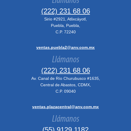
Llámanos
(222) 231 68 06
Sirio #2921, Atlixcáyotl,
Puebla, Puebla,
C.P. 72240
ventas.puebla2@anv.com.mx
Llámanos
(222) 231 68 06
Av. Canal de Río Churubusco #1635,
Central de Abastos, CDMX,
C.P. 09040
ventas.plazacentral@anv.com.mx
Llámanos
(55) 9129 1182