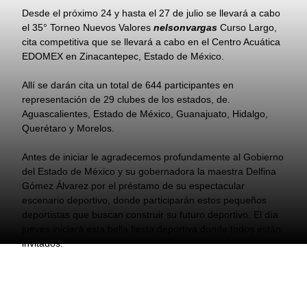
Desde el próximo 24 y hasta el 27 de julio se llevará a cabo
el 35° Torneo Nuevos Valores
nelsonvargas
Curso Largo,
cita competitiva que se llevará a cabo en el Centro Acuática
EDOMEX en Zinacantepec, Estado de México.
Allí se darán cita un total de 644 participantes en
representación de 29 clubes de los estados, de.
Aguascalientes, Estado de México, Guanajuato, Hidalgo,
Querétaro y Morelos.
Antes de iniciar le agradecemos profundamente al Gobierno
del Estado de México y su gobernadora la maestra Delfina
Gómez Álvarez por el préstamo de su espectacular
escenario deportivo, donde participarán estos pequeños
deportistas que buscan construir su futuro deportivo. El día
jueves iniciará esta bella fiesta deportiva donde todos están
invitados.