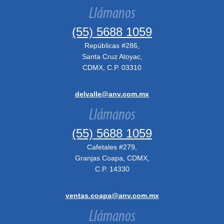
Llámanos
(55) 5688 1059
Repúblicas #286,
Santa Cruz Atoyac,
CDMX, C.P. 03310
delvalle@anv.com.mx
Llámanos
(55) 5688 1059
Cafetales #279,
Granjas Coapa, CDMX,
C.P. 14330
ventas.coapa@anv.com.mx
Llámanos