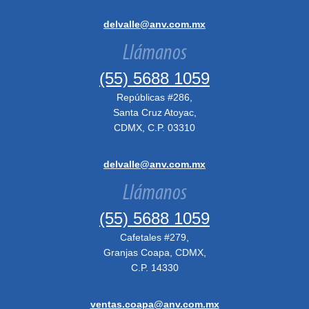
delvalle@anv.com.mx
Llámanos
(55) 5688 1059
Repúblicas #286,
Santa Cruz Atoyac,
CDMX, C.P. 03310
delvalle@anv.com.mx
Llámanos
(55) 5688 1059
Cafetales #279,
Granjas Coapa, CDMX,
C.P. 14330
ventas.coapa@anv.com.mx