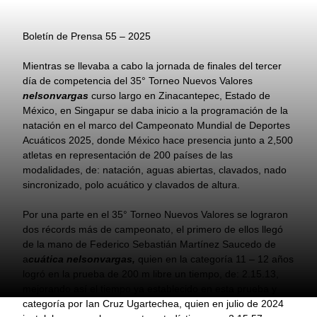
Boletín de Prensa 55 – 2025
Mientras se llevaba a cabo la jornada de finales del tercer
día de competencia del 35° Torneo Nuevos Valores
nelsonvargas
curso largo en Zinacantepec, Estado de
México, en Singapur se daba inicio a la programación de la
natación en el marco del Campeonato Mundial de Deportes
Acuáticos 2025, donde México hace presencia junto a 2,500
atletas en representación de 200 países de las
modalidades, de: natación, aguas abiertas, clavados, nado
sincronizado, polo acuático y clavados de altura.
Por una parte en el 35° Torneo Nuevos Valores se lograron
dos récords más de campeonato, el primero de ellos llegó
de la mano de Federico Sebastián Martínez Saucedo de
a
cuática nelsonvargas,
quien en la categoría 11 – 12 años
logró en la prueba de 200 m libre un tiempo, de: 2.15.13,
mejorando así el tiempo ya establecido en esta prueba y
categoría por Ian Cruz Ugartechea, quien en julio de 2024