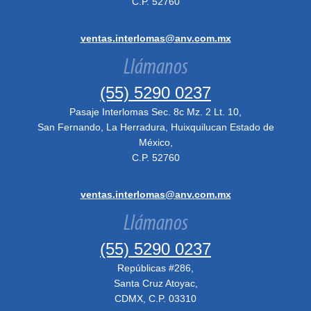
C.P. 52760
ventas.interlomas@anv.com.mx
Llámanos
(55) 5290 0237
Pasaje Interlomas Sec. 8c Mz. 2 Lt. 10,
San Fernando, La Herradura, Huixquilucan Estado de
México,
C.P. 52760
ventas.interlomas@anv.com.mx
Llámanos
(55) 5290 0237
Repúblicas #286,
Santa Cruz Atoyac,
CDMX, C.P. 03310