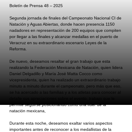
Boletín de Prensa 48 – 2025
Segunda jornada de finales del Campeonato Nacional CI de
Natación y Aguas Abiertas, donde hacen presencia 1150
nadadores en representación de 200 equipos que compiten
por llegar a las finales y alcanzar medallas en el puerto de
Veracruz en su extraordinario escenario Leyes de la
Reforma.
De nuevo, deseamos resaltar el gran trabajo que esta
realizando la Federación Mexicana de Natación, quien lidera
Daniel Delgadillo y María José Matta Cocco como
vicepresidenta, quien ha realizado un extraordinario trabajo
minuto a minuto durante el campeonato, pero más que eso,
se ha acercado a las familias y a los atletas para conocer al
detalle sus apreciaciones sobre el evento, trabajo que le
permite seguirse posicionando como una líder de la
natación mexicana,
Durante esta noche, deseamos exaltar varios aspectos
importantes antes de reconocer a los medallistas de la