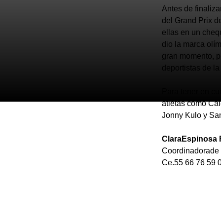
Antes de finaliz
del Grand Prix d
ellas en un cheq
dio la marca olí
gran momento, pu
deportistas de la
Para tener en cu
atletas como Cal
Jonny Kulo y San
ClaraEspinosa 
Coordinadorade
Ce.55 66 76 59 