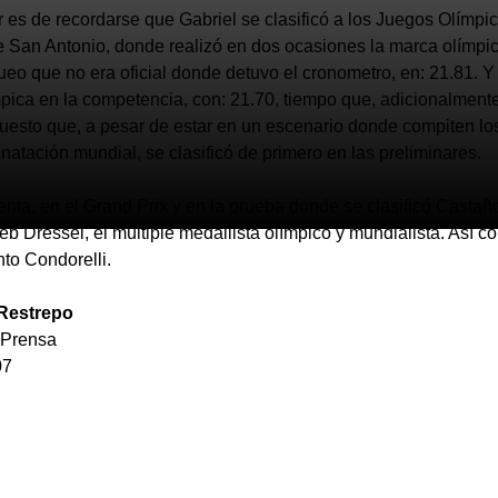
ar es de recordarse que Gabriel se clasificó a los Juegos Olímpi
e San Antonio, donde realizó en dos ocasiones la marca olímpic
ueo que no era oficial donde detuvo el cronometro, en: 21.81. Y
mpica en la competencia, con: 21.70, tiempo que, adicionalmente
esto que, a pesar de estar en un escenario donde compiten lo
 natación mundial, se clasificó de primero en las preliminares.
enta, en el Grand Prix y en la prueba donde se clasificó Castañ
eb Dressel, el múltiple medallista olímpico y mundialista. Así 
to Condorelli.
Restrepo
 Prensa
07