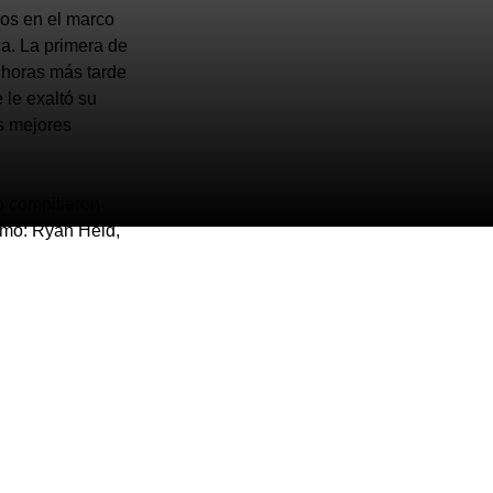
cos en el marco
a. La primera de
 horas más tarde
 le exaltó su
s mejores
o compitieron
como: Ryan Held,