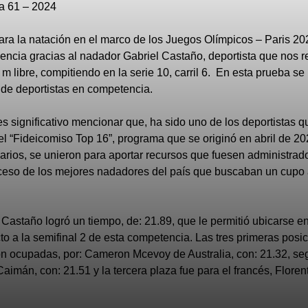
a 61 – 2024
ra la natación en el marco de los Juegos Olímpicos – Paris 2
encia gracias al nadador Gabriel Castaño, deportista que nos r
m libre, compitiendo en la serie 10, carril 6. En esta prueba se
 de deportistas en competencia.
s significativo mencionar que, ha sido uno de los deportistas q
el “Fideicomiso Top 16”, programa que se originó en abril de 2
rios, se unieron para aportar recursos que fuesen administrad
ceso de los mejores nadadores del país que buscaban un cupo a 
 Castaño logró un tiempo, de: 21.89, que le permitió ubicarse en
cto a la semifinal 2 de esta competencia. Las tres primeras posi
on ocupadas, por: Cameron Mcevoy de Australia, con: 21.32, se
Caimán, con: 21.51 y la tercera plaza fue para el francés, Flore