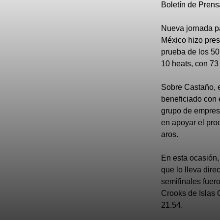
Boletín de Prens
Nueva jornada pa
México hizo pres
prueba de los 50 
10 heats, con 73
Sobre Castaño, e
beneficiado con 
grupo de empresa
en apoyar el pro
aros.
En esta ocasión,
que lo lleva dire
semifinales fuer
Crooks de Islas 
21.54.