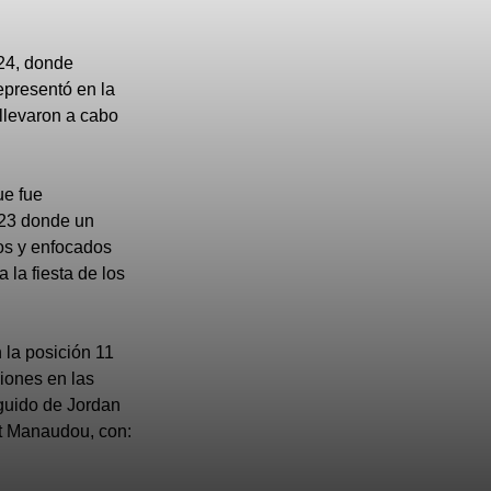
024, donde
epresentó en la
 llevaron a cabo
ue fue
023 donde un
os y enfocados
la fiesta de los
 la posición 11
ciones en las
guido de Jordan
nt Manaudou, con: