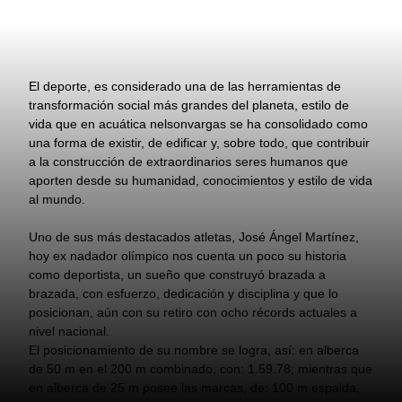
El deporte, es considerado una de las herramientas de
transformación social más grandes del planeta, estilo de
vida que en acuática nelsonvargas se ha consolidado como
una forma de existir, de edificar y, sobre todo, que contribuir
a la construcción de extraordinarios seres humanos que
aporten desde su humanidad, conocimientos y estilo de vida
al mundo.
Uno de sus más destacados atletas, José Ángel Martínez,
hoy ex nadador olímpico nos cuenta un poco su historia
como deportista, un sueño que construyó brazada a
brazada, con esfuerzo, dedicación y disciplina y que lo
posicionan, aún con su retiro con ocho récords actuales a
nivel nacional.
El posicionamiento de su nombre se logra, así: en alberca
de 50 m en el 200 m combinado, con: 1.59.78; mientras que
en alberca de 25 m posee las marcas, de: 100 m espalda,