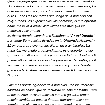
Quiero agregar que pocas veces volteo a ver las medallas.
Honestamente lo único que se queda son las memorias, los
entrenamientos, las ganas de morirse cuando eran tan
duros. Todos los recuerdos que tengo de la natación son
muy buenos, las experiencias, las personas, lo que aprendí,
nadie me lo va a quitar, esto último vale más que mil
medallas y mil trofeos.
Mi época dorada, cuando me llamaban el “
Ángel Dorado
”
por ganar 50 medallas doradas en la Olimpíada Nacional y
11 en quizá otro evento, me dieron un gran impulso. La
natación, me ayudó a desarrollarme, este deporte me dio
grandes desafíos como vivir y nadar en Estados Unidos. Mi
primer año en el país vecino fue para aprender inglés, y allí
terminé graduándome como profesional y más adelante
gracias a la Anáhuac logré mi maestría en Administración de
Negocios.
Que más podría agradecerle a natación, una innumerable
cantidad de cosas, que no recuerdo en este momento. Pero
antes de irme, quisiera decirles que me gustaría haber
podido cambiar un poco el deporte mexicano, dejar un
legado, que alguien mire mi carrera deportiva y me diga si