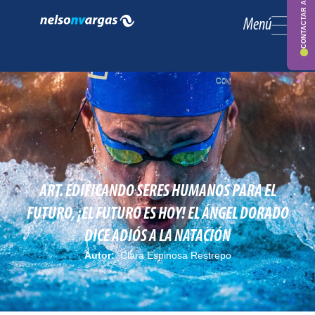
CONTACTAR ASESOR
Menú
ART. EDIFICANDO SERES HUMANOS PARA EL
FUTURO, ¡EL FUTURO ES HOY! EL ÁNGEL DORADO
DICE ADIÓS A LA NATACIÓN
Autor:
Clara Espinosa Restrepo