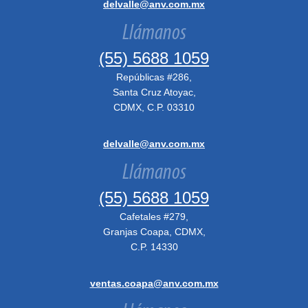
delvalle@anv.com.mx
Llámanos
(55) 5688 1059
Repúblicas #286,
Santa Cruz Atoyac,
CDMX, C.P. 03310
delvalle@anv.com.mx
Llámanos
(55) 5688 1059
Cafetales #279,
Granjas Coapa, CDMX,
C.P. 14330
ventas.coapa@anv.com.mx