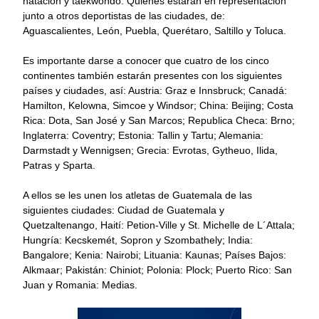
natación y taekwondo. Quienes estarán en representación
junto a otros deportistas de las ciudades, de:
Aguascalientes, León, Puebla, Querétaro, Saltillo y Toluca.
Es importante darse a conocer que cuatro de los cinco
continentes también estarán presentes con los siguientes
países y ciudades, así: Austria: Graz e Innsbruck; Canadá:
Hamilton, Kelowna, Simcoe y Windsor; China: Beijing; Costa
Rica: Dota, San José y San Marcos; Republica Checa: Brno;
Inglaterra: Coventry; Estonia: Tallin y Tartu; Alemania:
Darmstadt y Wennigsen; Grecia: Evrotas, Gytheuo, Ilida,
Patras y Sparta.
A ellos se les unen los atletas de Guatemala de las
siguientes ciudades: Ciudad de Guatemala y
Quetzaltenango, Haití: Petion-Ville y St. Michelle de L´Attala;
Hungría: Kecskemét, Sopron y Szombathely; India:
Bangalore; Kenia: Nairobi; Lituania: Kaunas; Países Bajos:
Alkmaar; Pakistán: Chiniot; Polonia: Plock; Puerto Rico: San
Juan y Romania: Medias.