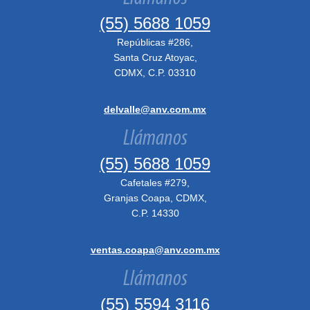
(55) 5688 1059
Repúblicas #286,
Santa Cruz Atoyac,
CDMX, C.P. 03310
delvalle@anv.com.mx
Llámanos
(55) 5688 1059
Cafetales #279,
Granjas Coapa, CDMX,
C.P. 14330
ventas.coapa@anv.com.mx
Llámanos
(55) 5594 3116