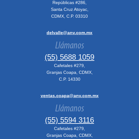
Repúblicas #286,
Santa Cruz Atoyac,
CDMX, C.P. 03310
delvalle@anv.com.mx
Llámanos
(55) 5688 1059
Cafetales #279,
Granjas Coapa, CDMX,
C.P. 14330
ventas.coapa@anv.com.mx
Llámanos
(55) 5594 3116
Cafetales #279,
Granjas Coapa, CDMX,