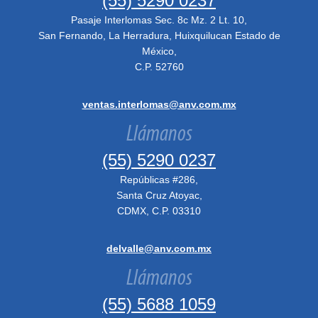
(55) 5290 0237
Pasaje Interlomas Sec. 8c Mz. 2 Lt. 10,
San Fernando, La Herradura, Huixquilucan Estado de
México,
C.P. 52760
ventas.interlomas@anv.com.mx
Llámanos
(55) 5290 0237
Repúblicas #286,
Santa Cruz Atoyac,
CDMX, C.P. 03310
delvalle@anv.com.mx
Llámanos
(55) 5688 1059