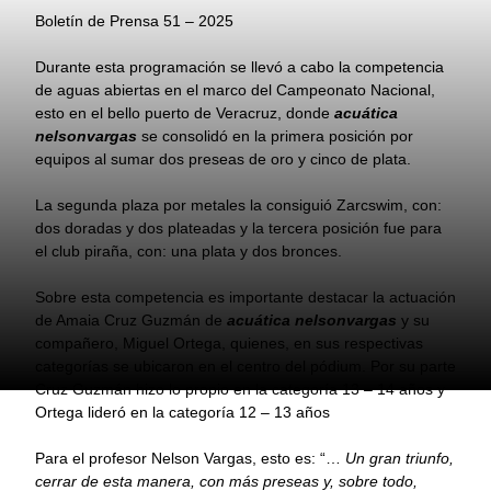
Boletín de Prensa 51 – 2025
Durante esta programación se llevó a cabo la competencia
de aguas abiertas en el marco del Campeonato Nacional,
esto en el bello puerto de Veracruz, donde
acuática
nelsonvargas
se consolidó en la primera posición por
equipos al sumar dos preseas de oro y cinco de plata.
La segunda plaza por metales la consiguió Zarcswim, con:
dos doradas y dos plateadas y la tercera posición fue para
el club piraña, con: una plata y dos bronces.
Sobre esta competencia es importante destacar la actuación
de Amaia Cruz Guzmán de
acuática nelsonvargas
y su
compañero, Miguel Ortega, quienes, en sus respectivas
categorías se ubicaron en el centro del pódium. Por su parte
Cruz Guzmán hizo lo propio en la categoría 13 – 14 años y
Ortega lideró en la categoría 12 – 13 años
Para el profesor Nelson Vargas, esto es: “…
Un gran triunfo,
cerrar de esta manera, con más preseas y, sobre todo,