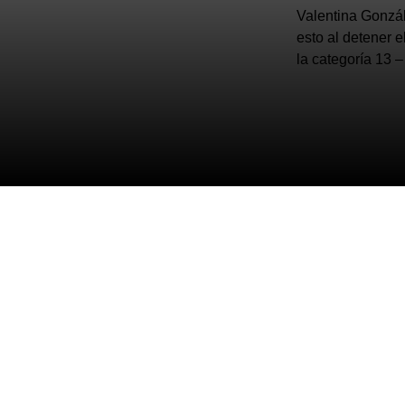
Valentina Gonzál
esto al detener e
la categoría 13 