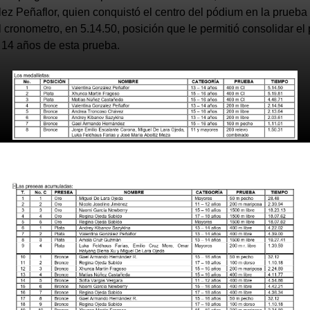
ez Peñaflor, quien conquistó el centro del pódium en la prueba 
l cronometro, en 5.14.50, posición que le permitió consolidar el
– 14 años de esta prueba.