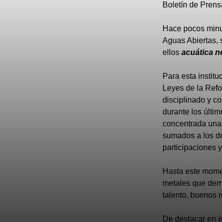
Boletín de Prens
Hace pocos minu
Aguas Abiertas,
ellos
acuática n
Para esta instit
Leyes de la Refo
disciplinado y co
durante los últi
concentrada una 
sumados a los de
participaciones 
Hasta este momen
metales que dem
talento, buenos r
De destacar en es