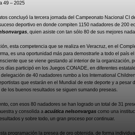
a 49 – 2025
tos concluyó la tercera jornada del Campeonato Nacional CI d
 suceso deportivo en donde compiten 1150 nadadores de 200 e
elsonvargas
, quien asiste con tan sólo 80 de sus mejores nad
ución, esta competencia que se realiza en Veracruz, en el Compl
rma, es una oportunidad más para demostrarle a todo el país el
nsciente que se viene gestando al interior de la organización, 
mos días participó en los Juegos CONADE, en diferentes estatal
delegación de 40 nadadores rumbo a los International Childre
portistas que estarán en el Mundial de este deporte y a pesar 
y de los buenos resultados se siguen sumando preseas.
to, con esos 80 nadadores se han logrado un total de 31 prese
uestra y consolida a
acuática nelsonvargas
como una instituc
esultados y sobre todo, un gran proceso por continuar.
ta programación la presea de oro obtenida, de forma individual,