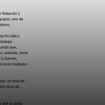
e Natación y
quipos, uno de
adores.
ejo Acuático
 trabajo
puesto que,
es, además, tiene
n´s Games,
de esas múltiples
as, un total de
ión llena de
 por la atleta