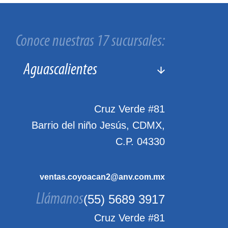
Conoce nuestras 17 sucursales:
Cruz Verde #81
Barrio del niño Jesús, CDMX,
C.P. 04330
ventas.coyoacan2@anv.com.mx
Llámanos
(55) 5689 3917
Cruz Verde #81