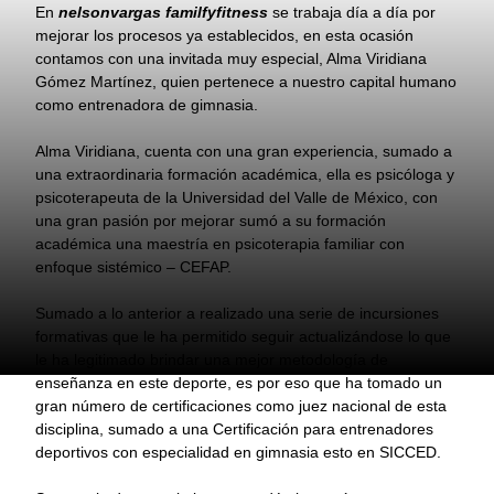
En
nelsonvargas familfyfitness
se trabaja día a día por
mejorar los procesos ya establecidos, en esta ocasión
contamos con una invitada muy especial, Alma Viridiana
Gómez Martínez, quien pertenece a nuestro capital humano
como entrenadora de gimnasia.
Alma Viridiana, cuenta con una gran experiencia, sumado a
una extraordinaria formación académica, ella es psicóloga y
psicoterapeuta de la Universidad del Valle de México, con
una gran pasión por mejorar sumó a su formación
académica una maestría en psicoterapia familiar con
enfoque sistémico – CEFAP.
Sumado a lo anterior a realizado una serie de incursiones
formativas que le ha permitido seguir actualizándose lo que
le ha legitimado brindar una mejor metodología de
enseñanza en este deporte, es por eso que ha tomado un
gran número de certificaciones como juez nacional de esta
disciplina, sumado a una Certificación para entrenadores
deportivos con especialidad en gimnasia esto en SICCED.